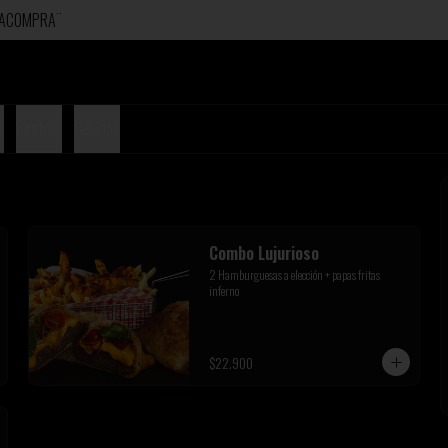
ERACOMPRA¨
s
Postres
Bebidas
Combo Lujurioso
2 Hamburguesas a elección + papas fritas 
inferno
$22.900