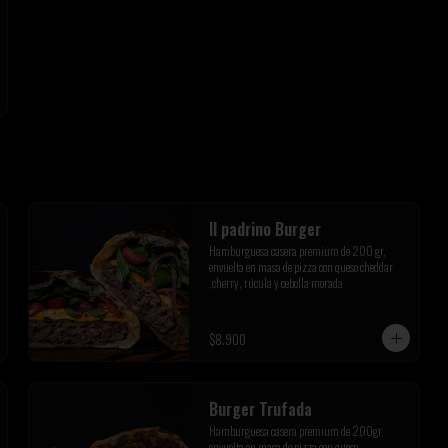
Il padrino Burger
Hamburguesa casera premium de 200 gr, 
envuelta en masa de pizza con queso cheddar 
,cherry, rúcula y cebolla morada
$8.900
Burger Trufada
Hamburguesa casera premium de 200gr, 
envuelta en masa de pizza con queso 