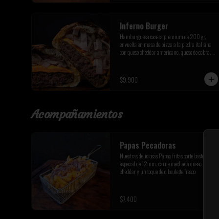
Inferno Burger
Hamburguesa casera premium de 200 gr, 
envuelta en masa de pizza a la piedra italiana 
con queso cheddar americano, queso de cabra, 
tocino premium y cebolla caramelizada de la 
casa
$9.900
Acompañamientos
Papas Pecadoras
Nuestras deliciosas Papas fritas corte bastón 
especial de 12mm, carne mechada queso 
cheddar y un toque de ciboulette fresco
$7.400