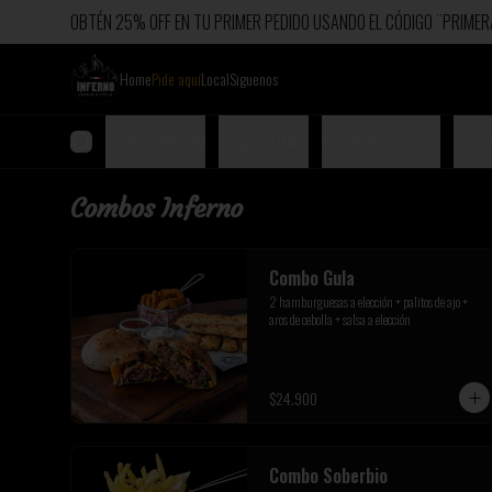
OBTÉN 25% OFF EN TU PRIMER PEDIDO USANDO EL CÓDIGO ¨PRIM
Home
Pide aquí
Local
Siguenos
Combos Inferno
Burger d´italia
Acompañamientos
Salsa
Combos Inferno
Combo Gula
2 hamburguesas a elección + palitos de ajo + 
aros de cebolla + salsa a elección
$24.900
Combo Soberbio