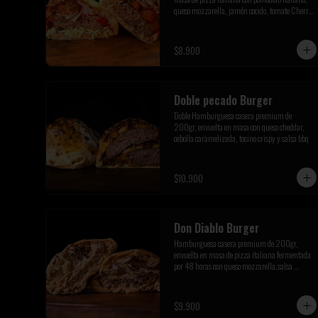
queso mozzarella, jamón cocido, tomate Cherry 
y orégano de la pre cordillera
$8.900
Doble pecado Burger
Doble Hamburguesa casera premium de 
200gr, envuelta en masa con queso cheddar, 
cebolla caramelizada, tocino crispy y salsa bbq
$10.900
Don Diablo Burger
Hamburguesa casera premium de 200gr, 
envuelta en masa de pizza italiana fermentada 
por 48 horas con queso mozzarella,salsa 
picante siracha inferno,cebolla caramelizada y 
champiñones salteados.
$9.900