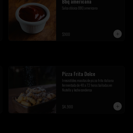
Bbq americana
Salsa clásica BBQ americana
$900
Pizza Frita Dolce
Irresistibles masitas de pizza frita italiana 
fermentada de 48 a 72 horas bañadas en 
Nutella y leche condensa
$4.900