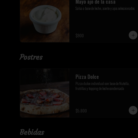
Mayo ajo de la casa
Salsa a base de leche, aceite y ajos seleccionados
$900
Postres
Pizza Dolce
Pizza dulce individual con base de Nutella, 
frutillas y topping de leche condensada
$5.800
Bebidas