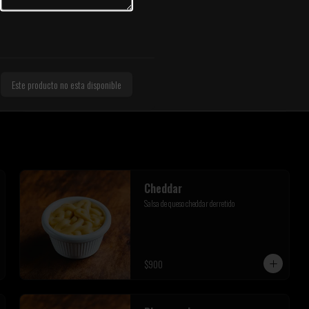
Papas Inferno
Nuestras deliciosas Papas fritas corte bastón, 
queso cheddar, topping de ciboulette fresco y 
tocino crispy
Este producto no esta disponible
$6.800
Cheddar
Salsa de queso cheddar derretido
$900