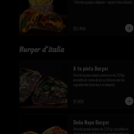
1 Hamburguesa a elección + papas fritas clásicas
$12.400
Burger d´italia
A tu pinta Burger
Hamburguesa casera premium de 200gr 
envuelta en masa de pizza italiana con los 
ingredientes favoritos a tu elección
$7.900
Doña Napo Burger
Hamburguesa casera de 200 gr, envuelta en 
masa de pizza italiana con pomodoro italiano, 