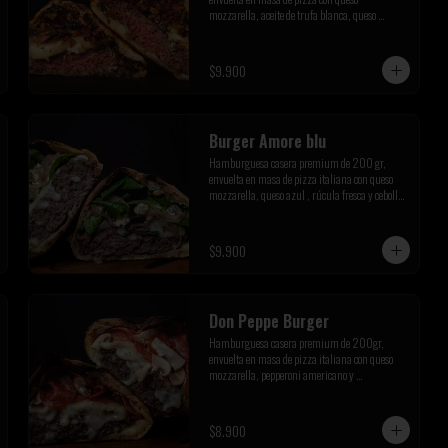
mozzarella, aceite de trufa blanca, queso 
parmesano, champiñones salteados y tocino 
crispy
$9.900
Burger Amore blu
Hamburguesa casera premium de 200 gr, 
envuelta en masa de pizza italiana con queso 
mozzarella, queso azul , rúcula fresca y cebolla 
caramelizada de la casa
$9.900
Don Peppe Burger
Hamburguesa casera premium de 200gr, 
envuelta en masa de pizza italiana con queso 
mozzarella, pepperoni americano y 
champiñones salteados
$8.900