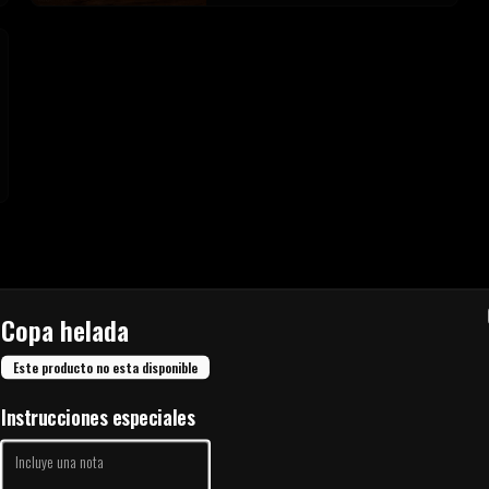
Copa helada
Palitos de Ajo
Palitos de ajo clásicos con una salsa a elección
Este producto no esta disponible
Instrucciones especiales
$4.900