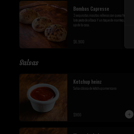
Bombas Capresse
3 exquisitas masitas rellenas con queso fior di 
late pesto de albaca Y un toque de mantequilla de 
ajo de la casa.
$6.900
Salsas
Ketchup heinz
Salsa clásica de kétchup americano
$900