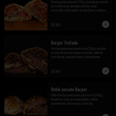
Hamburguesa casera de 200 gr, envuelta en masa de 
pizza italiana con pomodoro italiano, queso 
mozzarella, jamón cocido, tomate Cherry y orégano de 
la pre cordillera
$8.900
Burger Trufada
Hamburguesa casera premium de 200gr, envuelta 
en masa de pizza con queso mozzarella, aceite de 
trufa blanca, queso parmesano, champiñones 
salteados y tocino crispy
$9.900
Doble pecado Burger
Doble Hamburguesa casera premium de 200gr, 
envuelta en masa con queso cheddar, cebolla 
caramelizada, tocino crispy y salsa bbq