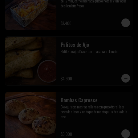
de 12mm, carne mechada queso cheddar y un toque 
de ciboulette fresco
$7.400
Palitos de Ajo
Palitos de ajo clásicos con una salsa a elección
$4.900
Bombas Capresse
3 exquisitas masitas rellenas con queso fior di late 
pesto de albaca Y un toque de mantequilla de ajo de la 
casa.
$6.900