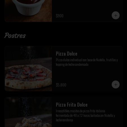
$900
Postres
Pizza Dolce
Pizza dulce individual con base de Nutella, frutillas y 
topping de leche condensada
$5.800
Pizza Frita Dolce
Irresistibles masitas de pizza frita italiana 
fermentada de 48 a 72 horas bañadas en Nutella y 
leche condensa