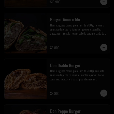
$10.900
Burger Amore blu
Hamburguesa casera premium de 200 gr, envuelta 
en masa de pizza italiana con queso mozzarella, 
queso azul , rúcula fresca y cebolla caramelizada de la 
casa
$9.900
Don Diablo Burger
Hamburguesa casera premium de 200gr, envuelta 
en masa de pizza italiana fermentada por 48 horas 
con queso mozzarella,salsa picante siracha 
inferno,cebolla caramelizada y champiñones 
salteados.
$9.900
Don Peppe Burger