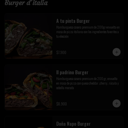
Burger d´italia
A tu pinta Burger
Hamburguesa casera premium de 200gr envuelta en 
masa de pizza italiana con los ingredientes favoritos a 
tu elección
$7.900
Il padrino Burger
Hamburguesa casera premium de 200 gr, envuelta 
en masa de pizza con queso cheddar ,cherry, rúcula y 
cebolla morada
$8.900
Doña Napo Burger