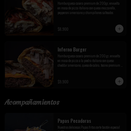
Hamburguesa casera premium de 200gr, envuelta 
en masa de pizza italiana con queso mozzarella, 
pepperoni americano y champiñones salteados
$8.900
Inferno Burger
Hamburguesa casera premium de 200 gr, envuelta 
en masa de pizza a la piedra italiana con queso 
cheddar americano, queso de cabra, tocino premium y 
cebolla caramelizada de la casa
$9.900
Acompañamientos
Papas Pecadoras
Nuestras deliciosas Papas fritas corte bastón especial 