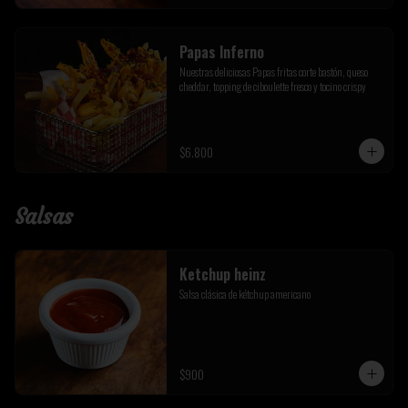
Papas Inferno
Nuestras deliciosas Papas fritas corte bastón, queso 
cheddar, topping de ciboulette fresco y tocino crispy
$6.800
Salsas
Ketchup heinz
Salsa clásica de kétchup americano
$900