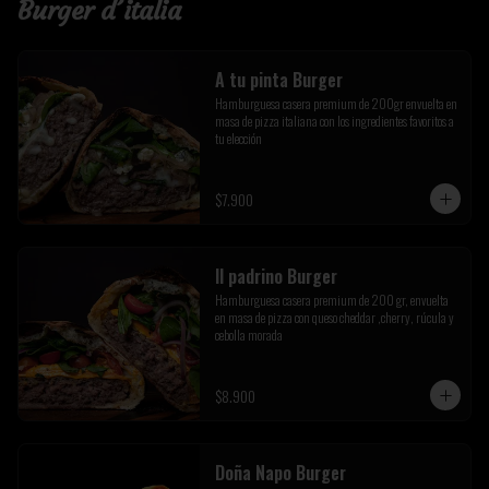
Burger d´italia
A tu pinta Burger
Hamburguesa casera premium de 200gr envuelta en 
masa de pizza italiana con los ingredientes favoritos a 
tu elección
$7.900
Il padrino Burger
Hamburguesa casera premium de 200 gr, envuelta 
en masa de pizza con queso cheddar ,cherry, rúcula y 
cebolla morada
$8.900
Doña Napo Burger