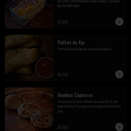
de 12mm, carne mechada queso cheddar y un toque 
de ciboulette fresco
$7.400
Palitos de Ajo
Palitos de ajo clásicos con una salsa a elección
$4.900
Bombas Capresse
3 exquisitas masitas rellenas con queso fior di late 
pesto de albaca Y un toque de mantequilla de ajo de la 
casa.
$6.900