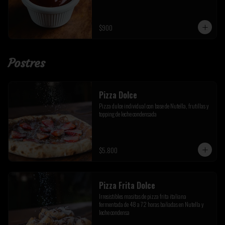
$900
Postres
Pizza Dolce
Pizza dulce individual con base de Nutella, frutillas y 
topping de leche condensada
$5.800
Pizza Frita Dolce
Irresistibles masitas de pizza frita italiana 
fermentada de 48 a 72 horas bañadas en Nutella y 
leche condensa