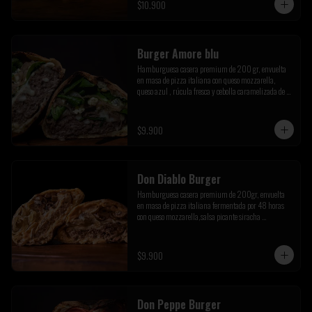
$10.900
Burger Amore blu
Hamburguesa casera premium de 200 gr, envuelta 
en masa de pizza italiana con queso mozzarella, 
queso azul , rúcula fresca y cebolla caramelizada de la 
casa
$9.900
Don Diablo Burger
Hamburguesa casera premium de 200gr, envuelta 
en masa de pizza italiana fermentada por 48 horas 
con queso mozzarella,salsa picante siracha 
inferno,cebolla caramelizada y champiñones 
salteados.
$9.900
Don Peppe Burger