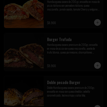
Hamburguesa casera de 200 gr, envuelta en masa de 
pizza italiana con pomodoro italiano, queso 
mozzarella, jamón cocido, tomate Cherry y orégano de 
la pre cordillera
$8.900
Burger Trufada
Hamburguesa casera premium de 200gr, envuelta 
en masa de pizza con queso mozzarella, aceite de 
trufa blanca, queso parmesano, champiñones 
salteados y tocino crispy
$9.900
Doble pecado Burger
Doble Hamburguesa casera premium de 200gr, 
envuelta en masa con queso cheddar, cebolla 
caramelizada, tocino crispy y salsa bbq