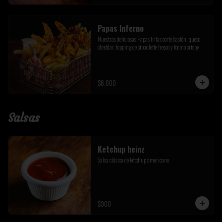
Papas Inferno
Nuestras deliciosas Papas fritas corte bastón, queso 
cheddar, topping de ciboulette fresco y tocino crispy
$6.800
Salsas
Ketchup heinz
Salsa clásica de kétchup americano
$900