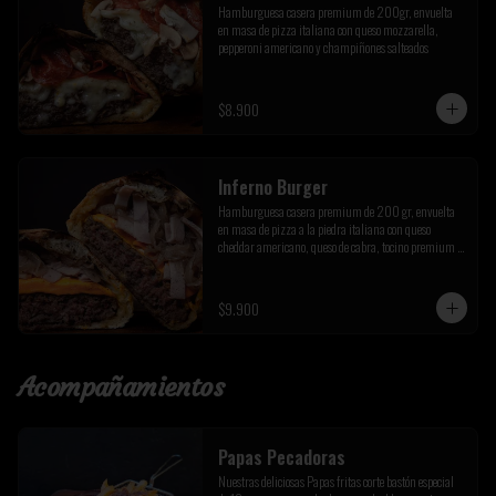
Hamburguesa casera premium de 200gr, envuelta 
en masa de pizza italiana con queso mozzarella, 
pepperoni americano y champiñones salteados
$8.900
Inferno Burger
Hamburguesa casera premium de 200 gr, envuelta 
en masa de pizza a la piedra italiana con queso 
cheddar americano, queso de cabra, tocino premium y 
cebolla caramelizada de la casa
$9.900
Acompañamientos
Papas Pecadoras
Nuestras deliciosas Papas fritas corte bastón especial 