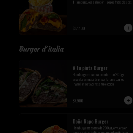
1 Hamburguesa a elección + papas fritas clásicas
$12.400
Burger d´italia
A tu pinta Burger
Hamburguesa casera premium de 200gr 
envuelta en masa de pizza italiana con los 
ingredientes favoritos a tu elección
$7.900
Doña Napo Burger
Hamburguesa casera de 200 gr, envuelta en 
masa de pizza italiana con pomodoro italiano, 