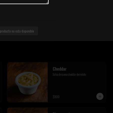
Papas Inferno
Nuestras deliciosas Papas fritas corte bastón, 
queso cheddar, topping de ciboulette fresco y 
tocino crispy
 producto no esta disponible
$6.800
Cheddar
Salsa de queso cheddar derretido
$900