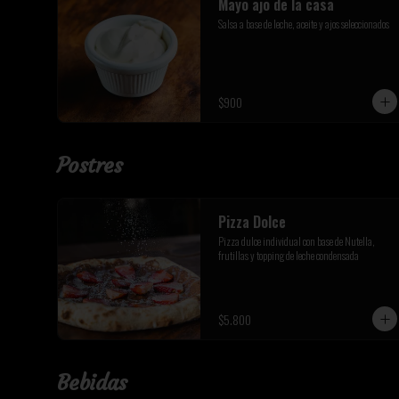
Mayo ajo de la casa
Salsa a base de leche, aceite y ajos seleccionados
$900
Postres
Pizza Dolce
Pizza dulce individual con base de Nutella, 
frutillas y topping de leche condensada
$5.800
Bebidas