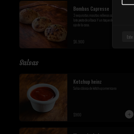
Bombas Capresse
3 exquisitas masitas rellenas con queso fior di 
late pesto de albaca Y un toque de mantequilla de 
ajo de la casa.
Este
$6.900
Salsas
Ketchup heinz
Salsa clásica de kétchup americano
$900