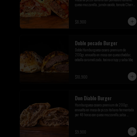
queso mozzarella, jamón cocido, tomate Cherry 
y orégano de la pre cordillera
$8.900
Doble pecado Burger
Doble Hamburguesa casera premium de 
200gr, envuelta en masa con queso cheddar, 
cebolla caramelizada, tocino crispy y salsa bbq
$10.900
Don Diablo Burger
Hamburguesa casera premium de 200gr, 
envuelta en masa de pizza italiana fermentada 
por 48 horas con queso mozzarella,salsa 
picante siracha inferno,cebolla caramelizada y 
champiñones salteados.
$9.900