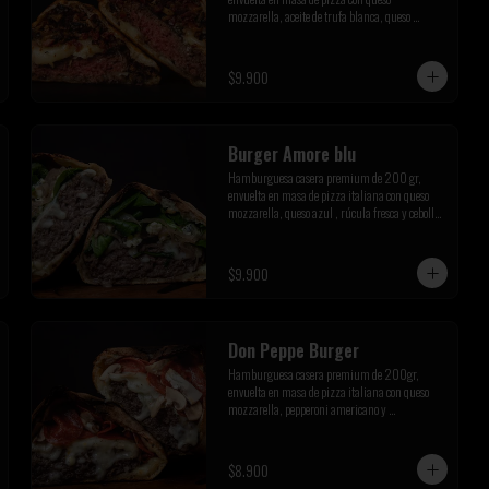
mozzarella, aceite de trufa blanca, queso 
parmesano, champiñones salteados y tocino 
crispy
$9.900
Burger Amore blu
Hamburguesa casera premium de 200 gr, 
envuelta en masa de pizza italiana con queso 
mozzarella, queso azul , rúcula fresca y cebolla 
caramelizada de la casa
$9.900
Don Peppe Burger
Hamburguesa casera premium de 200gr, 
envuelta en masa de pizza italiana con queso 
mozzarella, pepperoni americano y 
champiñones salteados
$8.900