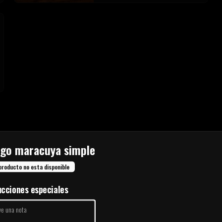
go maracuya simple
Palitos de Ajo
Palitos de ajo clásicos con una salsa a elección
producto no esta disponible
ucciones especiales
$4.900