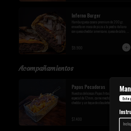
Inferno Burger
Hamburguesa casera premium de 200 gr, 
envuelta en masa de pizza a la piedra italiana 
con queso cheddar americano, queso de cabra, 
tocino premium y cebolla caramelizada de la 
casa
$9.900
Acompañamientos
Man
Papas Pecadoras
Nuestras deliciosas Papas fritas corte bastón 
especial de 12mm, carne mechada queso 
Este 
cheddar y un toque de ciboulette fresco
Instr
$7.400