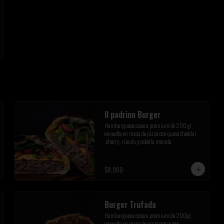
Il padrino Burger
Hamburguesa casera premium de 200 gr, 
envuelta en masa de pizza con queso cheddar 
,cherry, rúcula y cebolla morada
$8.900
Burger Trufada
Hamburguesa casera premium de 200gr, 
envuelta en masa de pizza con queso 