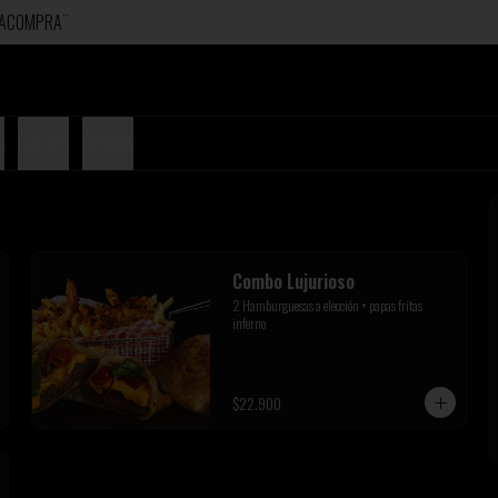
ERACOMPRA¨
s
Postres
Bebidas
Combo Lujurioso
2 Hamburguesas a elección + papas fritas 
inferno
$22.900