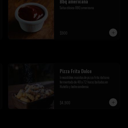
Bbq americana
Salsa clásica BBQ americana
$900
Pizza Frita Dolce
Irresistibles masitas de pizza frita italiana 
fermentada de 48 a 72 horas bañadas en 
Nutella y leche condensa
$4.900