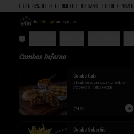
OBTÉN 25% OFF EN TU PRIMER PEDIDO USANDO EL CÓDIGO ¨PRIM
Home
Pide aquí
Local
Siguenos
Combos Inferno
Burger d´italia
Acompañamientos
Salsa
Combos Inferno
Combo Gula
2 hamburguesas a elección + palitos de ajo + 
aros de cebolla + salsa a elección
$24.900
Combo Soberbio