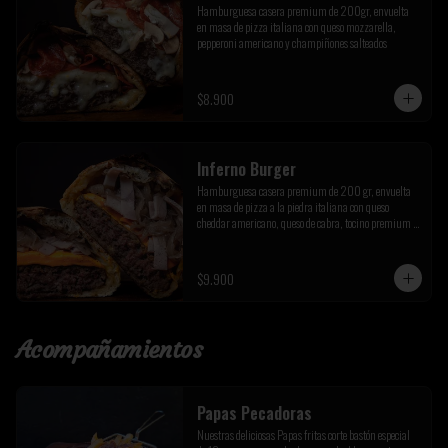
Hamburguesa casera premium de 200gr, envuelta 
en masa de pizza italiana con queso mozzarella, 
pepperoni americano y champiñones salteados
$8.900
Inferno Burger
Hamburguesa casera premium de 200 gr, envuelta 
en masa de pizza a la piedra italiana con queso 
cheddar americano, queso de cabra, tocino premium y 
cebolla caramelizada de la casa
$9.900
Acompañamientos
Papas Pecadoras
Nuestras deliciosas Papas fritas corte bastón especial 