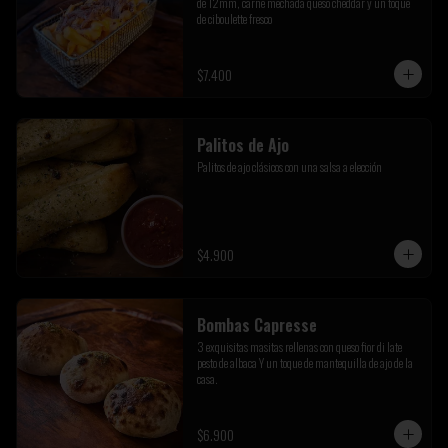
de 12mm, carne mechada queso cheddar y un toque 
de ciboulette fresco
$7.400
Palitos de Ajo
Palitos de ajo clásicos con una salsa a elección
$4.900
Bombas Capresse
3 exquisitas masitas rellenas con queso fior di late 
pesto de albaca Y un toque de mantequilla de ajo de la 
casa.
$6.900