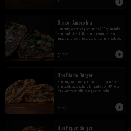
$10.900
Burger Amore blu
Hamburguesa casera premium de 200 gr, envuelta 
en masa de pizza italiana con queso mozzarella, 
queso azul , rúcula fresca y cebolla caramelizada de la 
casa
$9.900
Don Diablo Burger
Hamburguesa casera premium de 200gr, envuelta 
en masa de pizza italiana fermentada por 48 horas 
con queso mozzarella,salsa picante siracha 
inferno,cebolla caramelizada y champiñones 
salteados.
$9.900
Don Peppe Burger