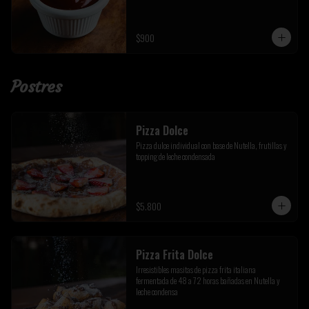
$900
Postres
Pizza Dolce
Pizza dulce individual con base de Nutella, frutillas y 
topping de leche condensada
$5.800
Pizza Frita Dolce
Irresistibles masitas de pizza frita italiana 
fermentada de 48 a 72 horas bañadas en Nutella y 
leche condensa