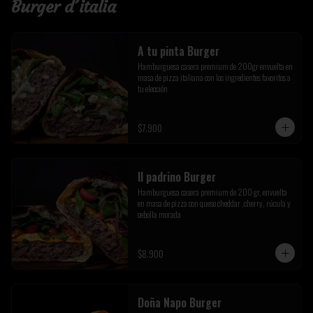
Burger d´italia
A tu pinta Burger
Hamburguesa casera premium de 200gr envuelta en 
masa de pizza italiana con los ingredientes favoritos a 
tu elección
$7.900
Il padrino Burger
Hamburguesa casera premium de 200 gr, envuelta 
en masa de pizza con queso cheddar ,cherry, rúcula y 
cebolla morada
$8.900
Doña Napo Burger