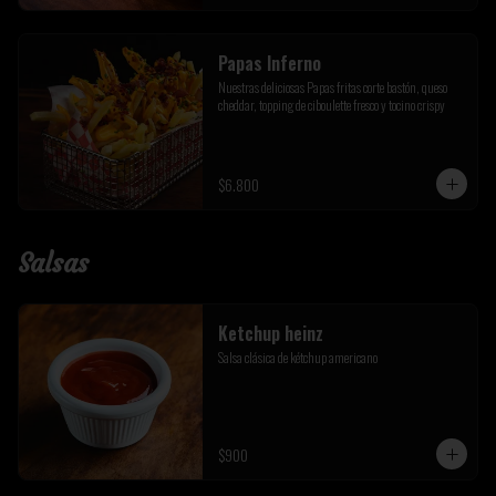
Papas Inferno
Nuestras deliciosas Papas fritas corte bastón, queso 
cheddar, topping de ciboulette fresco y tocino crispy
$6.800
Salsas
Ketchup heinz
Salsa clásica de kétchup americano
$900