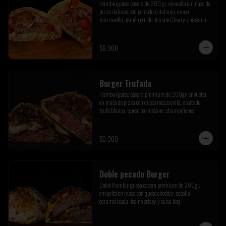
Hamburguesa casera de 200 gr, envuelta en masa de 
pizza italiana con pomodoro italiano, queso 
mozzarella, jamón cocido, tomate Cherry y orégano de 
la pre cordillera
$8.900
Burger Trufada
Hamburguesa casera premium de 200gr, envuelta 
en masa de pizza con queso mozzarella, aceite de 
trufa blanca, queso parmesano, champiñones 
salteados y tocino crispy
$9.900
Doble pecado Burger
Doble Hamburguesa casera premium de 200gr, 
envuelta en masa con queso cheddar, cebolla 
caramelizada, tocino crispy y salsa bbq