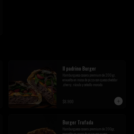
Il padrino Burger
Hamburguesa casera premium de 200 gr, 
envuelta en masa de pizza con queso cheddar 
,cherry, rúcula y cebolla morada
$8.900
Burger Trufada
Hamburguesa casera premium de 200gr, 
envuelta en masa de pizza con queso 