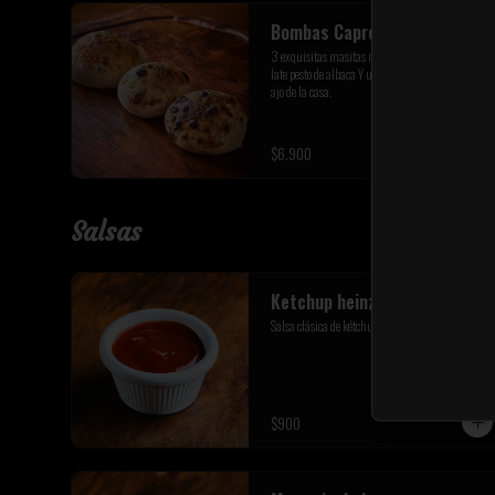
Bombas Capresse
3 exquisitas masitas rellenas con queso fior di 
late pesto de albaca Y un toque de mantequilla de 
ajo de la casa.
$6.900
Salsas
Ketchup heinz
Salsa clásica de kétchup americano
$900