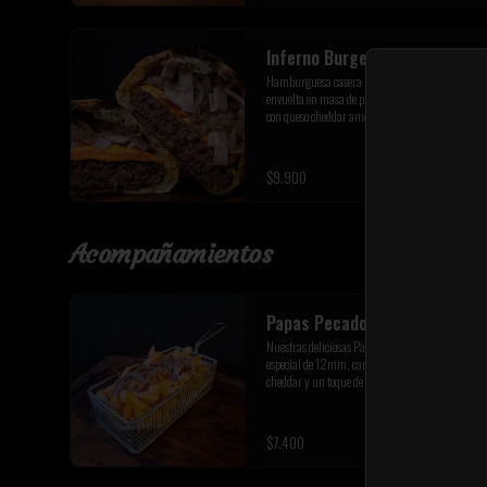
Inferno Burger
Hamburguesa casera premium de 200 gr, 
envuelta en masa de pizza a la piedra italiana 
con queso cheddar americano, queso de cabra, 
tocino premium y cebolla caramelizada de la 
casa
$9.900
Acompañamientos
Papas Pecadoras
Nuestras deliciosas Papas fritas corte bastón 
especial de 12mm, carne mechada queso 
cheddar y un toque de ciboulette fresco
$7.400