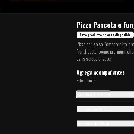
Pizza Panceta e fun
Este producto no esta disponible
Pizza con salsa Pomodoro italian
Fior di Latte, tocino premium, c
parís seleccionados
Agrega acompañantes
Seleccione 5
Palitos de Ajo
Sprite lata lata 350 ml
Palitos de ajo clásicos con una salsa a elección
Coca cola zero lata 350 ml
$4.900
Coca cola lata 350 ml