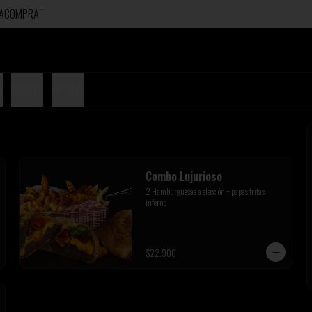
ERACOMPRA¨
s
Postres
Bebidas
Combo Lujurioso
2 Hamburguesas a elección + papas fritas 
inferno
$22.900