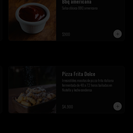
Bbq americana
Salsa clásica BBQ americana
$900
Pizza Frita Dolce
Irresistibles masitas de pizza frita italiana 
fermentada de 48 a 72 horas bañadas en 
Nutella y leche condensa
$4.900