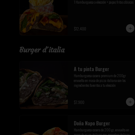
1 Hamburguesa a elección + papas fritas clásicas
$12.400
Burger d´italia
A tu pinta Burger
Hamburguesa casera premium de 200gr 
envuelta en masa de pizza italiana con los 
ingredientes favoritos a tu elección
$7.900
Doña Napo Burger
Hamburguesa casera de 200 gr, envuelta en 
masa de pizza italiana con pomodoro italiano, 