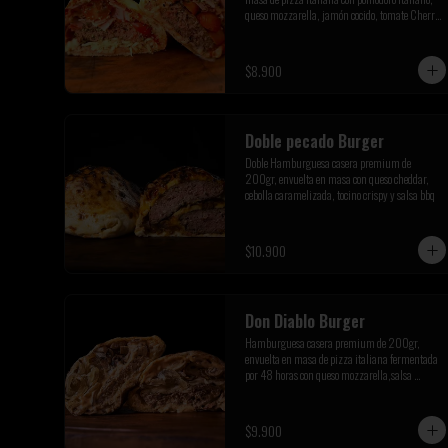
queso mozzarella, jamón cocido, tomate Cherry 
y orégano de la pre cordillera
$8.900
Doble pecado Burger
Doble Hamburguesa casera premium de 
200gr, envuelta en masa con queso cheddar, 
cebolla caramelizada, tocino crispy y salsa bbq
$10.900
Don Diablo Burger
Hamburguesa casera premium de 200gr, 
envuelta en masa de pizza italiana fermentada 
por 48 horas con queso mozzarella,salsa 
picante siracha inferno,cebolla caramelizada y 
champiñones salteados.
$9.900