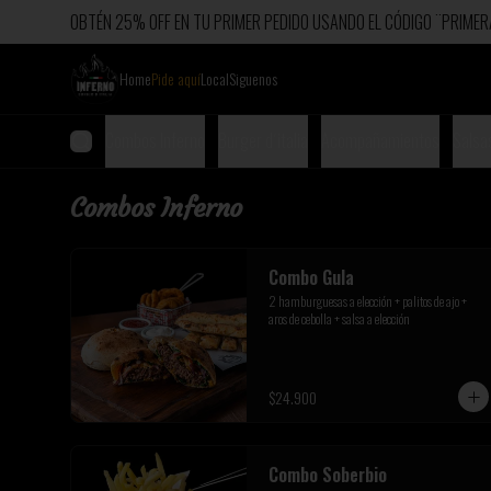
OBTÉN 25% OFF EN TU PRIMER PEDIDO USANDO EL CÓDIGO ¨PRIM
Home
Pide aquí
Local
Siguenos
Combos Inferno
Burger d´italia
Acompañamientos
Salsa
Combos Inferno
Combo Gula
2 hamburguesas a elección + palitos de ajo + 
aros de cebolla + salsa a elección
$24.900
Combo Soberbio