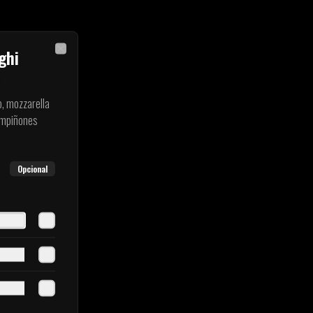
ghi
Close
o, mozzarella
hampiñones
Opcional