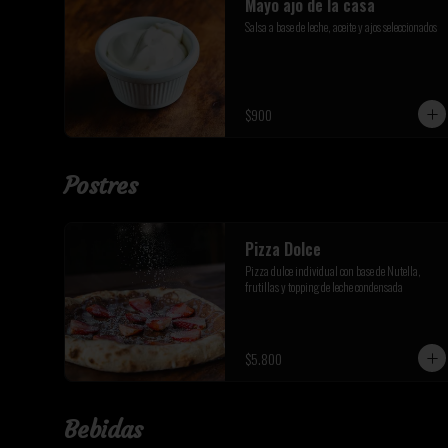
Mayo ajo de la casa
Salsa a base de leche, aceite y ajos seleccionados
$900
Postres
Pizza Dolce
Pizza dulce individual con base de Nutella, 
frutillas y topping de leche condensada
$5.800
Bebidas