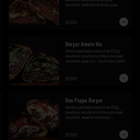
mozzarella, aceite de trufa blanca, queso 
parmesano, champiñones salteados y tocino 
crispy
$9.900
Burger Amore blu
Hamburguesa casera premium de 200 gr, 
envuelta en masa de pizza italiana con queso 
mozzarella, queso azul , rúcula fresca y cebolla 
caramelizada de la casa
$9.900
Don Peppe Burger
Hamburguesa casera premium de 200gr, 
envuelta en masa de pizza italiana con queso 
mozzarella, pepperoni americano y 
champiñones salteados
$8.900