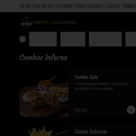
OBTÉN 25% OFF EN TU PRIMER PEDIDO USANDO EL CÓDIGO ¨PRIM
Home
Pide aquí
Local
Siguenos
Combos Inferno
Burger d´italia
Acompañamientos
Salsa
Combos Inferno
Combo Gula
2 hamburguesas a elección + palitos de ajo + 
aros de cebolla + salsa a elección
$24.900
Combo Soberbio