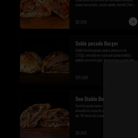
queso mozzarella, jamón cocido, tomate Cherry 
y orégano de la pre cordillera
$8.900
Doble pecado Burger
Doble Hamburguesa casera premium de 
200gr, envuelta en masa con queso cheddar, 
cebolla caramelizada, tocino crispy y salsa bbq
$10.900
Don Diablo Burger
Hamburguesa casera premium de 200gr, 
envuelta en masa de pizza italiana fermentada 
por 48 horas con queso mozzarella,salsa 
picante siracha inferno,cebolla caramelizada y 
champiñones salteados.
$9.900