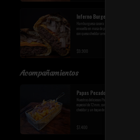
Inferno Burger
Hamburguesa casera premium de 200 gr, 
envuelta en masa de pizza a la piedra italiana 
con queso cheddar americano, queso de cabra, 
tocino premium y cebolla caramelizada de la 
casa
$9.900
Acompañamientos
Papas Pecadoras
Nuestras deliciosas Papas fritas corte bastón 
especial de 12mm, carne mechada queso 
cheddar y un toque de ciboulette fresco
$7.400