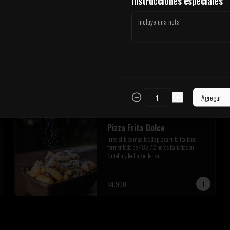
Instrucciones especiales
Bbq americana
Salsa clásica BBQ americana
$900
Agregar
Pizza Frita Dolce
Irresistibles masitas de pizza frita italiana 
fermentada de 48 a 72 horas bañadas en 
Nutella y leche condensa
$4.900