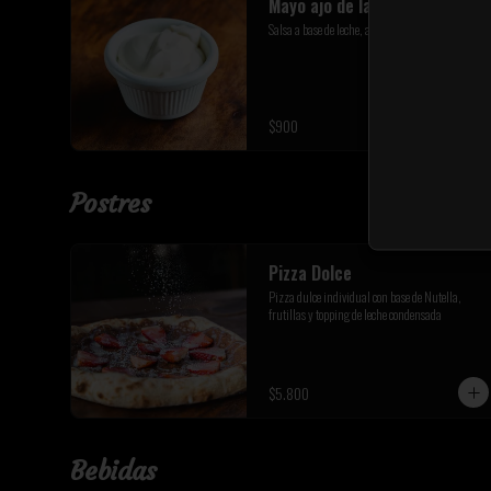
Mayo ajo de la casa
Salsa a base de leche, aceite y ajos seleccionados
$900
Postres
Pizza Dolce
Pizza dulce individual con base de Nutella, 
frutillas y topping de leche condensada
$5.800
Bebidas