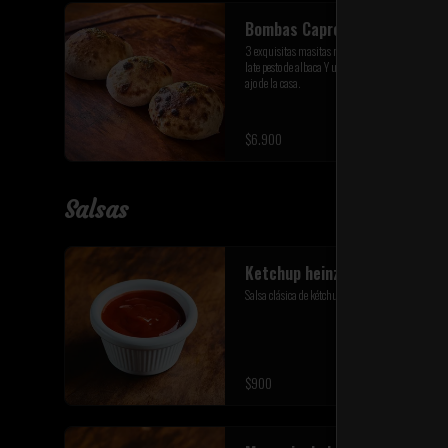
Bombas Capresse
3 exquisitas masitas rellenas con queso fior di 
late pesto de albaca Y un toque de mantequilla de 
ajo de la casa.
$6.900
Salsas
Ketchup heinz
Salsa clásica de kétchup americano
$900