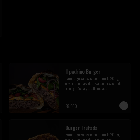
Il padrino Burger
Hamburguesa casera premium de 200 gr, 
envuelta en masa de pizza con queso cheddar 
,cherry, rúcula y cebolla morada
$8.900
Burger Trufada
Hamburguesa casera premium de 200gr, 
envuelta en masa de pizza con queso 