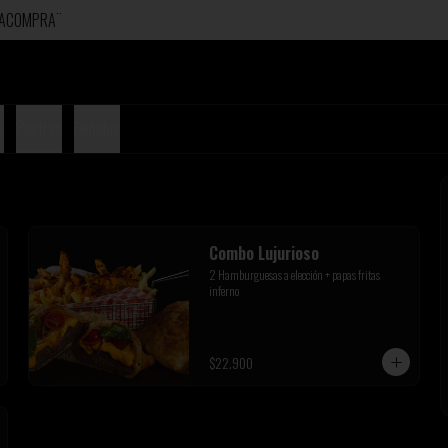
ERACOMPRA¨
s
Postres
Bebidas
Combo Lujurioso
2 Hamburguesas a elección + papas fritas 
inferno
$22.900