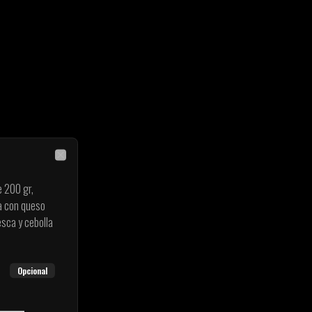
Close
 200 gr,
na con queso
esca y cebolla
Opcional