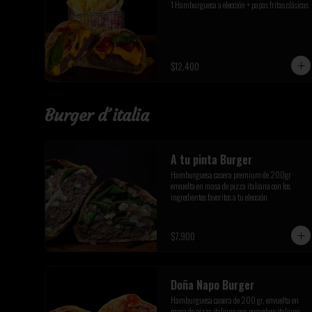
1 Hamburguesa a elección + papas fritas clásicas
$12.400
Burger d´italia
A tu pinta Burger
Hamburguesa casera premium de 200gr 
envuelta en masa de pizza italiana con los 
ingredientes favoritos a tu elección
$7.900
Doña Napo Burger
Hamburguesa casera de 200 gr, envuelta en 
masa de pizza italiana con pomodoro italiano, 