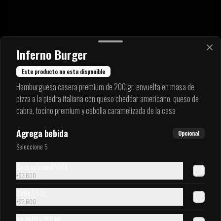
Inferno Burger
Este producto no esta disponible
Hamburguesa casera premium de 200 gr, envuelta en masa de
pizza a la piedra italiana con queso cheddar americano, queso de
cabra, tocino premium y cebolla caramelizada de la casa
Agrega bebida
Opcional
Seleccione 5
Coca cola zero 1.5 Lt
+
$2.600
Sprite 1.5 Lt
+
$2.600
Sprite lata 350 ml