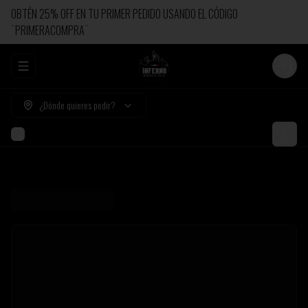
OBTÉN 25% OFF EN TU PRIMER PEDIDO USANDO EL CÓDIGO
¨PRIMERACOMPRA¨
Abrir menu de navegación
Login
¿Dónde quieres pedir?