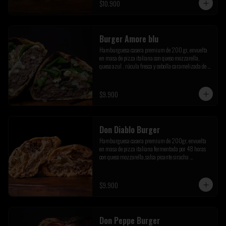
$10.900
Burger Amore blu
Hamburguesa casera premium de 200 gr, envuelta 
en masa de pizza italiana con queso mozzarella, 
queso azul , rúcula fresca y cebolla caramelizada de la 
casa
$9.900
Don Diablo Burger
Hamburguesa casera premium de 200gr, envuelta 
en masa de pizza italiana fermentada por 48 horas 
con queso mozzarella,salsa picante siracha 
inferno,cebolla caramelizada y champiñones 
salteados.
$9.900
Don Peppe Burger