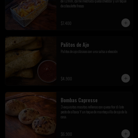
de 12mm, carne mechada queso cheddar y un toque 
de ciboulette fresco
$7.400
Palitos de Ajo
Palitos de ajo clásicos con una salsa a elección
$4.900
Bombas Capresse
3 exquisitas masitas rellenas con queso fior di late 
pesto de albaca Y un toque de mantequilla de ajo de la 
casa.
$6.900