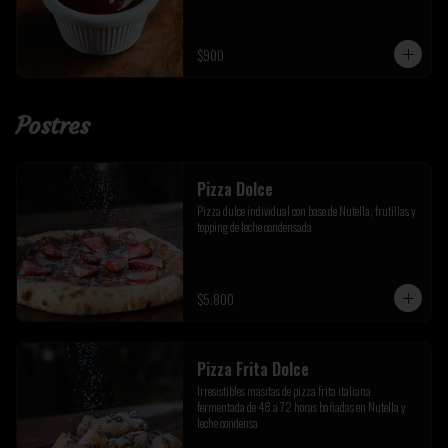
$900
Postres
Pizza Dolce
Pizza dulce individual con base de Nutella, frutillas y 
topping de leche condensada
$5.800
Pizza Frita Dolce
Irresistibles masitas de pizza frita italiana 
fermentada de 48 a 72 horas bañadas en Nutella y 
leche condensa