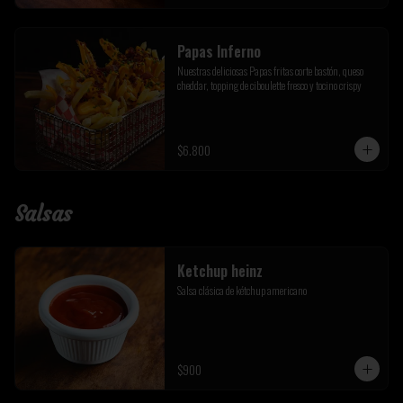
Papas Inferno
Nuestras deliciosas Papas fritas corte bastón, queso 
cheddar, topping de ciboulette fresco y tocino crispy
$6.800
Salsas
Ketchup heinz
Salsa clásica de kétchup americano
$900