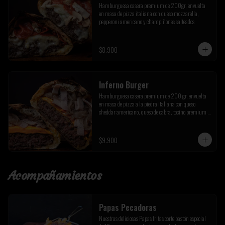
Hamburguesa casera premium de 200gr, envuelta 
en masa de pizza italiana con queso mozzarella, 
pepperoni americano y champiñones salteados
$8.900
Inferno Burger
Hamburguesa casera premium de 200 gr, envuelta 
en masa de pizza a la piedra italiana con queso 
cheddar americano, queso de cabra, tocino premium y 
cebolla caramelizada de la casa
$9.900
Acompañamientos
Papas Pecadoras
Nuestras deliciosas Papas fritas corte bastón especial 