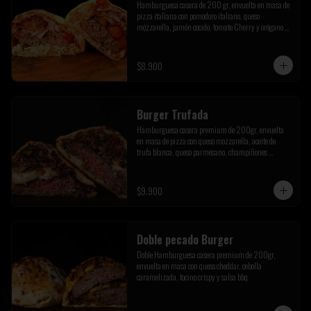
Hamburguesa casera de 200 gr, envuelta en masa de 
pizza italiana con pomodoro italiano, queso 
mozzarella, jamón cocido, tomate Cherry y orégano de 
la pre cordillera
$8.900
Burger Trufada
Hamburguesa casera premium de 200gr, envuelta 
en masa de pizza con queso mozzarella, aceite de 
trufa blanca, queso parmesano, champiñones 
salteados y tocino crispy
$9.900
Doble pecado Burger
Doble Hamburguesa casera premium de 200gr, 
envuelta en masa con queso cheddar, cebolla 
caramelizada, tocino crispy y salsa bbq