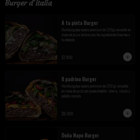
Burger d´italia
A tu pinta Burger
Hamburguesa casera premium de 200gr envuelta en 
masa de pizza italiana con los ingredientes favoritos a 
tu elección
$7.900
Il padrino Burger
Hamburguesa casera premium de 200 gr, envuelta 
en masa de pizza con queso cheddar ,cherry, rúcula y 
cebolla morada
$8.900
Doña Napo Burger