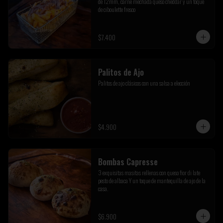
de 12mm, carne mechada queso cheddar y un toque 
de ciboulette fresco
$7.400
Palitos de Ajo
Palitos de ajo clásicos con una salsa a elección
$4.900
Bombas Capresse
3 exquisitas masitas rellenas con queso fior di late 
pesto de albaca Y un toque de mantequilla de ajo de la 
casa.
$6.900