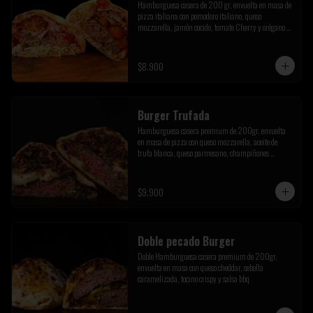
Hamburguesa casera de 200 gr, envuelta en masa de 
pizza italiana con pomodoro italiano, queso 
mozzarella, jamón cocido, tomate Cherry y orégano de 
la pre cordillera
$8.900
Burger Trufada
Hamburguesa casera premium de 200gr, envuelta 
en masa de pizza con queso mozzarella, aceite de 
trufa blanca, queso parmesano, champiñones 
salteados y tocino crispy
$9.900
Doble pecado Burger
Doble Hamburguesa casera premium de 200gr, 
envuelta en masa con queso cheddar, cebolla 
caramelizada, tocino crispy y salsa bbq