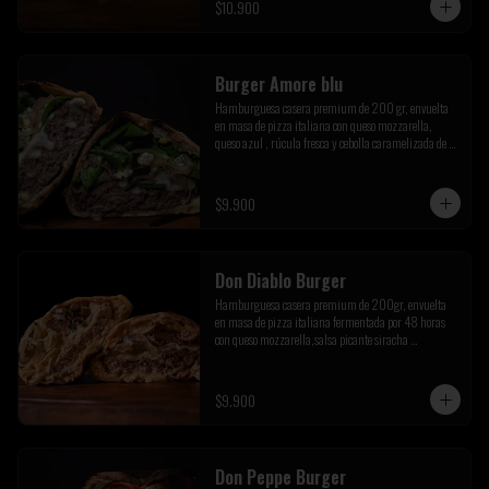
$10.900
Burger Amore blu
Hamburguesa casera premium de 200 gr, envuelta 
en masa de pizza italiana con queso mozzarella, 
queso azul , rúcula fresca y cebolla caramelizada de la 
casa
$9.900
Don Diablo Burger
Hamburguesa casera premium de 200gr, envuelta 
en masa de pizza italiana fermentada por 48 horas 
con queso mozzarella,salsa picante siracha 
inferno,cebolla caramelizada y champiñones 
salteados.
$9.900
Don Peppe Burger