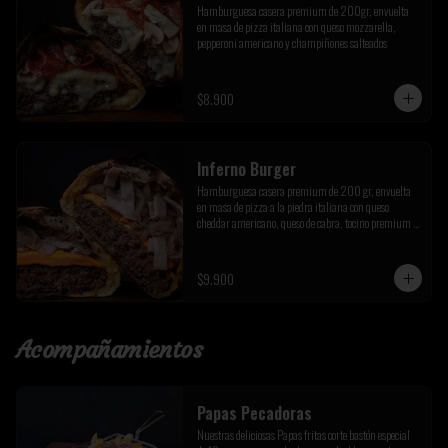
Hamburguesa casera premium de 200gr, envuelta 
en masa de pizza italiana con queso mozzarella, 
pepperoni americano y champiñones salteados
$8.900
Inferno Burger
Hamburguesa casera premium de 200 gr, envuelta 
en masa de pizza a la piedra italiana con queso 
cheddar americano, queso de cabra, tocino premium y 
cebolla caramelizada de la casa
$9.900
Acompañamientos
Papas Pecadoras
Nuestras deliciosas Papas fritas corte bastón especial 