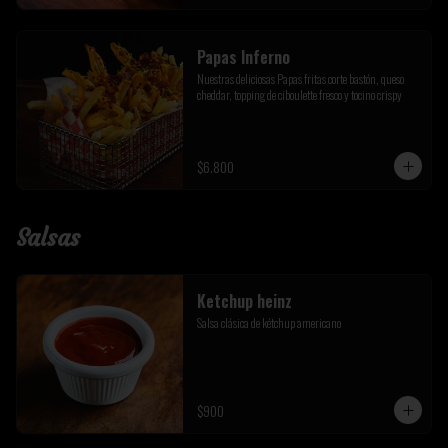
Papas Inferno
Nuestras deliciosas Papas fritas corte bastón, queso 
cheddar, topping de ciboulette fresco y tocino crispy
$6.800
Salsas
Ketchup heinz
Salsa clásica de kétchup americano
$900