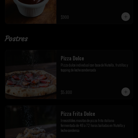
$900
Postres
Pizza Dolce
Pizza dulce individual con base de Nutella, frutillas y 
topping de leche condensada
$5.800
Pizza Frita Dolce
Irresistibles masitas de pizza frita italiana 
fermentada de 48 a 72 horas bañadas en Nutella y 
leche condensa