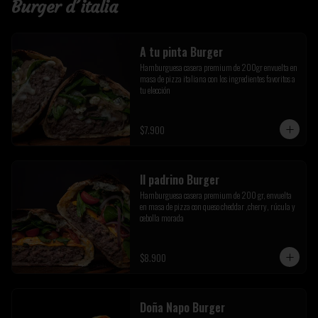
Burger d´italia
A tu pinta Burger
Hamburguesa casera premium de 200gr envuelta en 
masa de pizza italiana con los ingredientes favoritos a 
tu elección
$7.900
Il padrino Burger
Hamburguesa casera premium de 200 gr, envuelta 
en masa de pizza con queso cheddar ,cherry, rúcula y 
cebolla morada
$8.900
Doña Napo Burger