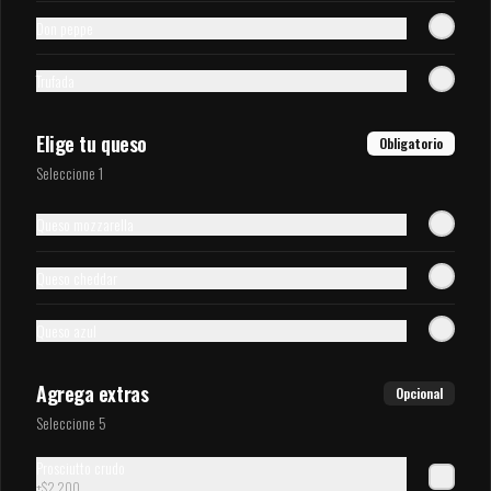
Don peppe
Cheddar
Salsa de queso cheddar derretido
Trufada
Elige tu queso
Obligatorio
$900
Seleccione 1
Queso mozzarella
Mayo ajo de la casa
Salsa a base de leche, aceite y ajos seleccionados
Queso cheddar
Queso azul
$900
Agrega extras
Opcional
Seleccione 5
Bbq americana
Salsa clásica BBQ americana
Prosciutto crudo
+
$2.200