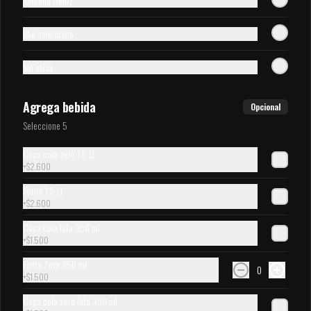
Kétchup Heinz
$1.500
Bbq americana
Coca cola zero 350 ml
Sin salsa
Bebida en lata de 350 ml
Agrega bebida
Opcional
Seleccione 5
$1.500
Coca cola zero 1.5 Lt
+
$2.600
Coca cola 1,5 lts
Sprite 1.5 Lt
Bebida de 1.5 L
+
$2.600
Coca cola lata 350 ml
+
$1.500
$2.600
Fanta Zero 350 ml
0
+
$1.500
Coca cola zero lata 350 ml
Sprite zero 1.5Lts