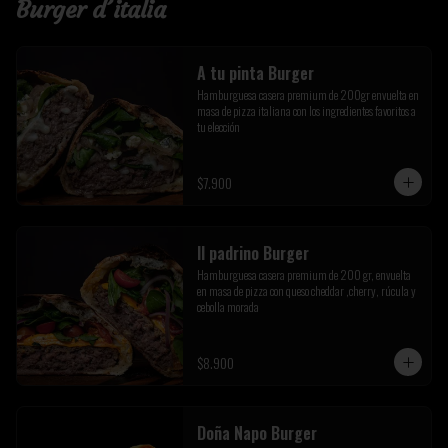
Burger d´italia
A tu pinta Burger
Hamburguesa casera premium de 200gr envuelta en 
masa de pizza italiana con los ingredientes favoritos a 
tu elección
$7.900
Il padrino Burger
Hamburguesa casera premium de 200 gr, envuelta 
en masa de pizza con queso cheddar ,cherry, rúcula y 
cebolla morada
$8.900
Doña Napo Burger