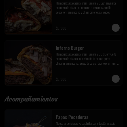
Hamburguesa casera premium de 200gr, envuelta 
en masa de pizza italiana con queso mozzarella, 
pepperoni americano y champiñones salteados
$8.900
Inferno Burger
Hamburguesa casera premium de 200 gr, envuelta 
en masa de pizza a la piedra italiana con queso 
cheddar americano, queso de cabra, tocino premium y 
cebolla caramelizada de la casa
$9.900
Acompañamientos
Papas Pecadoras
Nuestras deliciosas Papas fritas corte bastón especial 