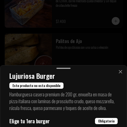
de 12mm, carne mechada queso cheddar y un toque 
de ciboulette fresco
$7.400
Palitos de Ajo
Palitos de ajo clásicos con una salsa a elección
$4.900
Lujuriosa Burger
Este producto no esta disponible
Bombas Capresse
Hamburguesa casera premium de 200 gr, envuelta en masa de
3 exquisitas masitas rellenas con queso fior di late 
pizza italiana con laminas de prosciutto crudo, queso mozzarella,
pesto de albaca Y un toque de mantequilla de ajo de la 
rúcula fresca, queso parmesano y toques de aceite de oliva.
casa.
Elige tu 1era burger
Obligatorio
$6.900