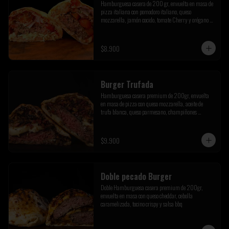
Hamburguesa casera de 200 gr, envuelta en masa de 
pizza italiana con pomodoro italiano, queso 
mozzarella, jamón cocido, tomate Cherry y orégano de 
la pre cordillera
$8.900
Burger Trufada
Hamburguesa casera premium de 200gr, envuelta 
en masa de pizza con queso mozzarella, aceite de 
trufa blanca, queso parmesano, champiñones 
salteados y tocino crispy
$9.900
Doble pecado Burger
Doble Hamburguesa casera premium de 200gr, 
envuelta en masa con queso cheddar, cebolla 
caramelizada, tocino crispy y salsa bbq