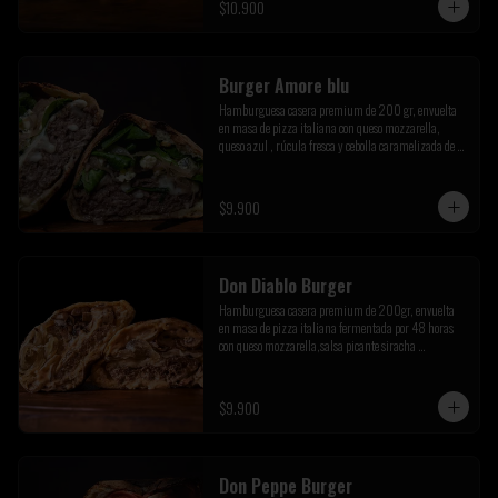
$10.900
Burger Amore blu
Hamburguesa casera premium de 200 gr, envuelta 
en masa de pizza italiana con queso mozzarella, 
queso azul , rúcula fresca y cebolla caramelizada de la 
casa
$9.900
Don Diablo Burger
Hamburguesa casera premium de 200gr, envuelta 
en masa de pizza italiana fermentada por 48 horas 
con queso mozzarella,salsa picante siracha 
inferno,cebolla caramelizada y champiñones 
salteados.
$9.900
Don Peppe Burger