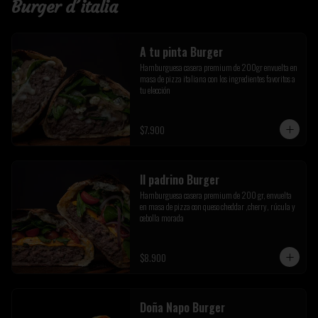
Burger d´italia
A tu pinta Burger
Hamburguesa casera premium de 200gr envuelta en 
masa de pizza italiana con los ingredientes favoritos a 
tu elección
$7.900
Il padrino Burger
Hamburguesa casera premium de 200 gr, envuelta 
en masa de pizza con queso cheddar ,cherry, rúcula y 
cebolla morada
$8.900
Doña Napo Burger