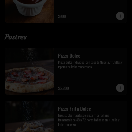
$900
Postres
Pizza Dolce
Pizza dulce individual con base de Nutella, frutillas y 
topping de leche condensada
$5.800
Pizza Frita Dolce
Irresistibles masitas de pizza frita italiana 
fermentada de 48 a 72 horas bañadas en Nutella y 
leche condensa