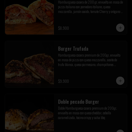
Hamburguesa casera de 200 gr, envuelta en masa de 
pizza italiana con pomodoro italiano, queso 
mozzarella, jamón cocido, tomate Cherry y orégano de 
la pre cordillera
$8.900
Burger Trufada
Hamburguesa casera premium de 200gr, envuelta 
en masa de pizza con queso mozzarella, aceite de 
trufa blanca, queso parmesano, champiñones 
salteados y tocino crispy
$9.900
Doble pecado Burger
Doble Hamburguesa casera premium de 200gr, 
envuelta en masa con queso cheddar, cebolla 
caramelizada, tocino crispy y salsa bbq