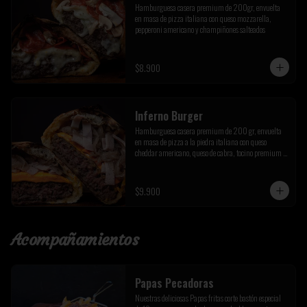
Hamburguesa casera premium de 200gr, envuelta 
en masa de pizza italiana con queso mozzarella, 
pepperoni americano y champiñones salteados
$8.900
Inferno Burger
Hamburguesa casera premium de 200 gr, envuelta 
en masa de pizza a la piedra italiana con queso 
cheddar americano, queso de cabra, tocino premium y 
cebolla caramelizada de la casa
$9.900
Acompañamientos
Papas Pecadoras
Nuestras deliciosas Papas fritas corte bastón especial 