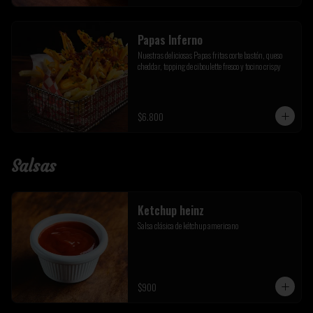
Papas Inferno
Nuestras deliciosas Papas fritas corte bastón, queso 
cheddar, topping de ciboulette fresco y tocino crispy
$6.800
Salsas
Ketchup heinz
Salsa clásica de kétchup americano
$900