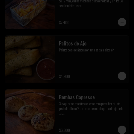
de 12mm, carne mechada queso cheddar y un toque 
de ciboulette fresco
$7.400
Palitos de Ajo
Palitos de ajo clásicos con una salsa a elección
$4.900
Bombas Capresse
3 exquisitas masitas rellenas con queso fior di late 
pesto de albaca Y un toque de mantequilla de ajo de la 
casa.
$6.900