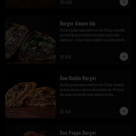
$10.900
Burger Amore blu
Hamburguesa casera premium de 200 gr, envuelta 
en masa de pizza italiana con queso mozzarella, 
queso azul , rúcula fresca y cebolla caramelizada de la 
casa
$9.900
Don Diablo Burger
Hamburguesa casera premium de 200gr, envuelta 
en masa de pizza italiana fermentada por 48 horas 
con queso mozzarella,salsa picante siracha 
inferno,cebolla caramelizada y champiñones 
salteados.
$9.900
Don Peppe Burger