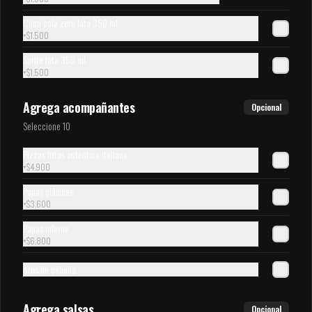
$1.500
Coca cola zero lata 350 ml
+
$1.500
Coca cola zero 350 ml
Sprite lata 350 ml
Bebida en lata de 350 ml
+
$1.500
Agrega acompañantes
Opcional
Seleccione 10
$1.500
Pizzas fritas auténtica italiana
+
$4.900
Coca cola 1,5 lts
Papas clásicas
Bebida de 1.5 L
+
$3.600
Papas inferno
+
$6.800
$2.600
Aros de cebolla
Sprite zero 1.5Lts
Agrega salsas
Opcional