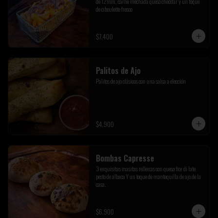
de 12mm, carne mechada queso cheddar y un toque 
de ciboulette fresco
$7.400
Palitos de Ajo
Palitos de ajo clásicos con una salsa a elección
$4.900
Bombas Capresse
3 exquisitas masitas rellenas con queso fior di late 
pesto de albaca Y un toque de mantequilla de ajo de la 
casa.
$6.900