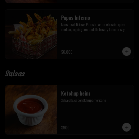
Papas Inferno
Nuestras deliciosas Papas fritas corte bastón, queso 
cheddar, topping de ciboulette fresco y tocino crispy
$6.800
Salsas
Ketchup heinz
Salsa clásica de kétchup americano
$900