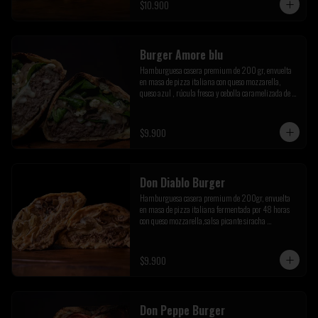
$10.900
Burger Amore blu
Hamburguesa casera premium de 200 gr, envuelta 
en masa de pizza italiana con queso mozzarella, 
queso azul , rúcula fresca y cebolla caramelizada de la 
casa
$9.900
Don Diablo Burger
Hamburguesa casera premium de 200gr, envuelta 
en masa de pizza italiana fermentada por 48 horas 
con queso mozzarella,salsa picante siracha 
inferno,cebolla caramelizada y champiñones 
salteados.
$9.900
Don Peppe Burger