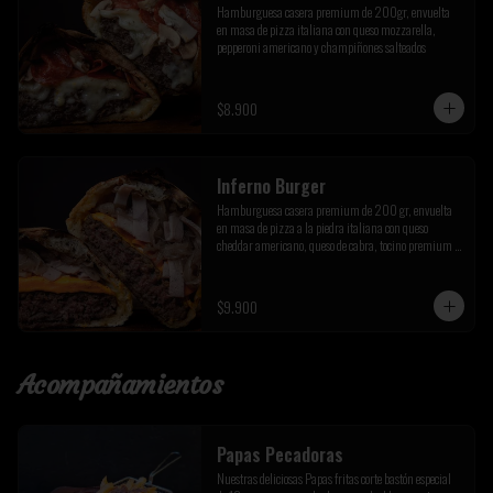
Hamburguesa casera premium de 200gr, envuelta 
en masa de pizza italiana con queso mozzarella, 
pepperoni americano y champiñones salteados
$8.900
Inferno Burger
Hamburguesa casera premium de 200 gr, envuelta 
en masa de pizza a la piedra italiana con queso 
cheddar americano, queso de cabra, tocino premium y 
cebolla caramelizada de la casa
$9.900
Acompañamientos
Papas Pecadoras
Nuestras deliciosas Papas fritas corte bastón especial 