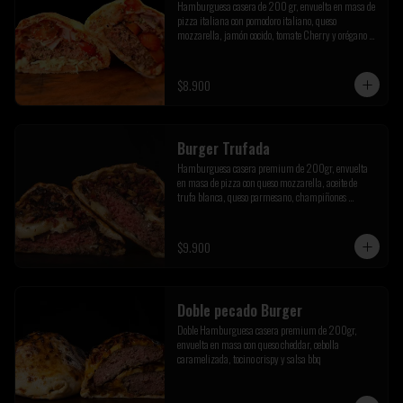
Hamburguesa casera de 200 gr, envuelta en masa de 
pizza italiana con pomodoro italiano, queso 
mozzarella, jamón cocido, tomate Cherry y orégano de 
la pre cordillera
$8.900
Burger Trufada
Hamburguesa casera premium de 200gr, envuelta 
en masa de pizza con queso mozzarella, aceite de 
trufa blanca, queso parmesano, champiñones 
salteados y tocino crispy
$9.900
Doble pecado Burger
Doble Hamburguesa casera premium de 200gr, 
envuelta en masa con queso cheddar, cebolla 
caramelizada, tocino crispy y salsa bbq