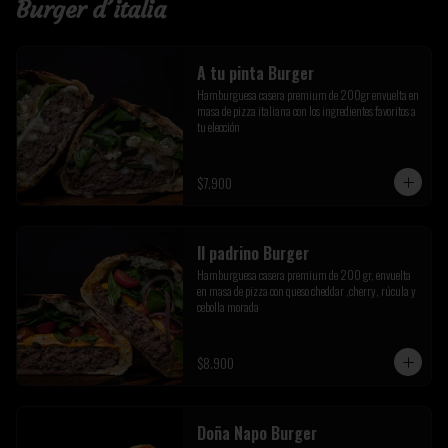
Burger d´italia
A tu pinta Burger
Hamburguesa casera premium de 200gr envuelta en 
masa de pizza italiana con los ingredientes favoritos a 
tu elección
$7.900
Il padrino Burger
Hamburguesa casera premium de 200 gr, envuelta 
en masa de pizza con queso cheddar ,cherry, rúcula y 
cebolla morada
$8.900
Doña Napo Burger