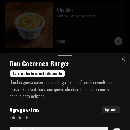
Cheddar
Salsa de queso cheddar derretido
$900
Don Cocoroco Burger
Mayo ajo de la casa
Salsa a base de leche, aceite y ajos seleccionados
Este producto no esta disponible
Hamburguesa casera de pechuga de pollo Crunch envuelta en
masa de pizza italiana con queso cheddar, tocino premium y
$900
cebolla caramelizada
Agrega extras
Opcional
Bbq americana
Seleccione 5
Salsa clásica BBQ americana
Prosciutto crudo