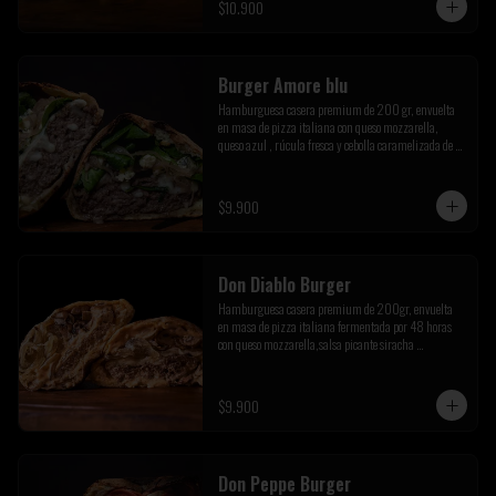
$10.900
Burger Amore blu
Hamburguesa casera premium de 200 gr, envuelta 
en masa de pizza italiana con queso mozzarella, 
queso azul , rúcula fresca y cebolla caramelizada de la 
casa
$9.900
Don Diablo Burger
Hamburguesa casera premium de 200gr, envuelta 
en masa de pizza italiana fermentada por 48 horas 
con queso mozzarella,salsa picante siracha 
inferno,cebolla caramelizada y champiñones 
salteados.
$9.900
Don Peppe Burger