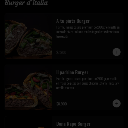
Burger d´italia
A tu pinta Burger
Hamburguesa casera premium de 200gr envuelta en 
masa de pizza italiana con los ingredientes favoritos a 
tu elección
$7.900
Il padrino Burger
Hamburguesa casera premium de 200 gr, envuelta 
en masa de pizza con queso cheddar ,cherry, rúcula y 
cebolla morada
$8.900
Doña Napo Burger