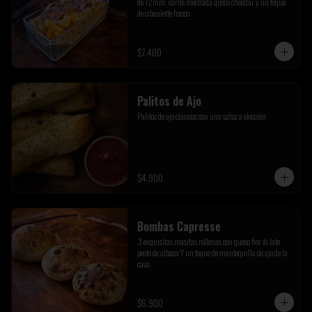
de 12mm, carne mechada queso cheddar y un toque 
de ciboulette fresco
$7.400
Palitos de Ajo
Palitos de ajo clásicos con una salsa a elección
$4.900
Bombas Capresse
3 exquisitas masitas rellenas con queso fior di late 
pesto de albaca Y un toque de mantequilla de ajo de la 
casa.
$6.900