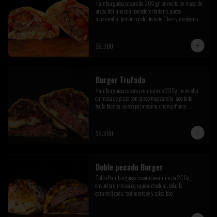
Hamburguesa casera de 200 gr, envuelta en masa de 
pizza italiana con pomodoro italiano, queso 
mozzarella, jamón cocido, tomate Cherry y orégano de 
la pre cordillera
$8.900
Burger Trufada
Hamburguesa casera premium de 200gr, envuelta 
en masa de pizza con queso mozzarella, aceite de 
trufa blanca, queso parmesano, champiñones 
salteados y tocino crispy
$9.900
Doble pecado Burger
Doble Hamburguesa casera premium de 200gr, 
envuelta en masa con queso cheddar, cebolla 
caramelizada, tocino crispy y salsa bbq