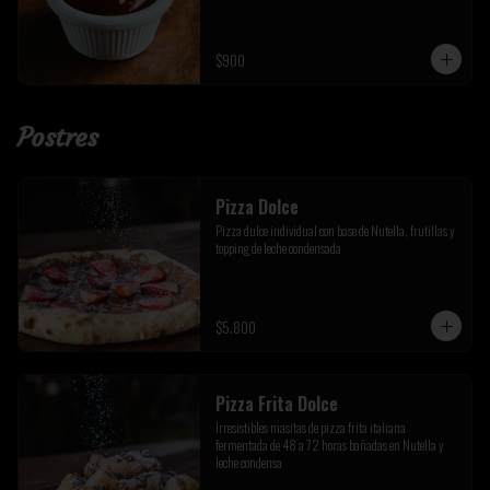
$900
Postres
Pizza Dolce
Pizza dulce individual con base de Nutella, frutillas y 
topping de leche condensada
$5.800
Pizza Frita Dolce
Irresistibles masitas de pizza frita italiana 
fermentada de 48 a 72 horas bañadas en Nutella y 
leche condensa