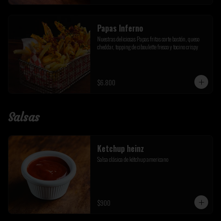
Papas Inferno
Nuestras deliciosas Papas fritas corte bastón, queso 
cheddar, topping de ciboulette fresco y tocino crispy
$6.800
Salsas
Ketchup heinz
Salsa clásica de kétchup americano
$900