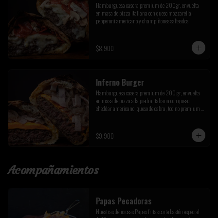
Hamburguesa casera premium de 200gr, envuelta 
en masa de pizza italiana con queso mozzarella, 
pepperoni americano y champiñones salteados
$8.900
Inferno Burger
Hamburguesa casera premium de 200 gr, envuelta 
en masa de pizza a la piedra italiana con queso 
cheddar americano, queso de cabra, tocino premium y 
cebolla caramelizada de la casa
$9.900
Acompañamientos
Papas Pecadoras
Nuestras deliciosas Papas fritas corte bastón especial 